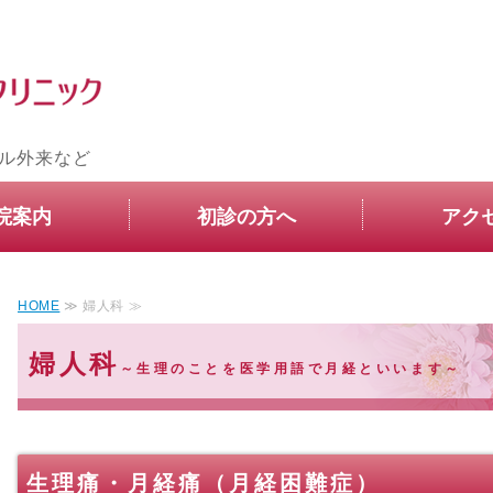
横浜の婦人科・産婦人科
ル外来など
院案内
初診の方へ
アク
HOME
≫ 婦人科 ≫
婦人科
～生理のことを医学用語で月経といいます～
生理痛・月経痛（月経困難症）