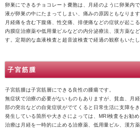
卵巣にできるチョコレート嚢胞は、月経のように卵巣内
液が卵巣の中にたまってしまい、痛みの原因ともなりま
月経痛を含む下腹痛、性交痛、排便痛などの症状が起こ
内膜症治療薬や低用量ピルなどの内分泌療法、漢方薬な
す。定期的な血液検査と超音波検査で経過の観察もいた
子宮筋腫
子宮筋腫は子宮筋層にできる良性の腫瘍です。
無症状で治療の必要がないものもありますが、貧血、月
部の突出などの自覚症状がでてくると日常生活に支障を
発生している箇所や大きさによっては、MRI検査をお勧
治療は月経を一時的に止める治療薬、低用量ピル、漢方