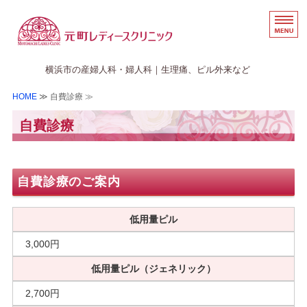
横浜の婦人科・産婦人科な
横浜市の産婦人科・婦人科｜生理痛、ピル外来など
HOME
≫ 自費診療 ≫
ホーム
自費診療
医院案内
初診の方へ
自費診療のご案内
アクセス
低用量ピル
WEB予約のご案内
3,000円
低用量ピル（ジェネリック）
2,700円