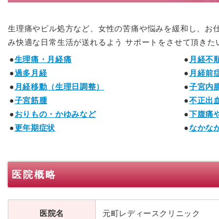
生理痛やピル処方など、女性の苦痛や悩みを緩和し、お
み快適な日常生活が送れるよう サポートをさせて頂きた
生理痛・月経痛
月経不
過多月経
月経前症
月経移動（生理日調整）
子宮内
子宮筋腫
不正出
おりもの・かゆみなど
下腹痛
更年期症状
なかな
医院概略
医院名
元町レディースクリニック