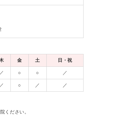
2
木
金
土
日・祝
／
○
○
／
／
○
／
／
来院ください。