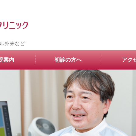
横浜の婦人科・産婦人科
ル外来など
院案内
初診の方へ
アク