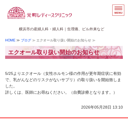
横浜の婦人科・産婦人科な
横浜市の産婦人科・婦人科｜生理痛、ピル外来など
HOME
≫
ブログ
≫ エクオール取り扱い開始のお知らせ ≫
ホーム
エクオール取り扱い開始のお知らせ
医院案内
初診の方へ
5/25よりエクオール（女性ホルモン様の作用が更年期症状に有効
アクセス
で、乳がんなどのリスクがないサプリ）の取り扱いを開始致しま
した。
WEB予約のご案内
詳しくは、医師にお尋ねください。（自費診療となります。）
2026年05月28日 13:10